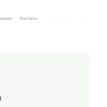
мпании
Контакты
+7 (937) 307-08-05
а