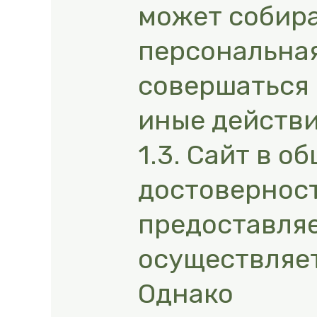
может собира
персональная
совершаться
иные действи
1.3. Сайт в о
достовернос
предоставляе
осуществляет
Однако