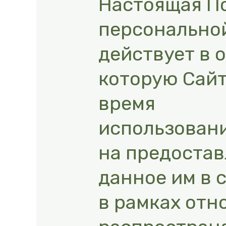
Настоящая П
персональной
действует в 
которую Сайт
время
использовани
на предоста
данное им в 
в рамках отн