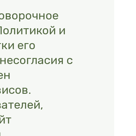
говорочное
Политикой и
ки его
несогласия с
ен
висов.
ателей,
йт
д