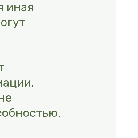
я иная
огут
т
мации,
не
собностью.