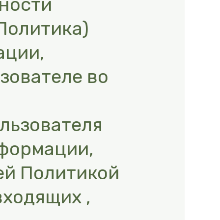
ности
Политика)
ации,
ьзователе во
ользователя
формации,
ей Политикой
входящих ,