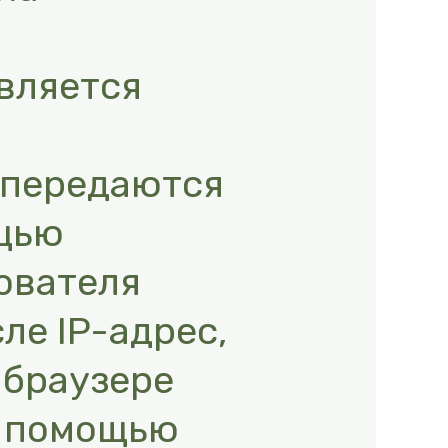
вляется
и передаются
ощью
ователя
ле IP-адрес,
 браузере
с помощью