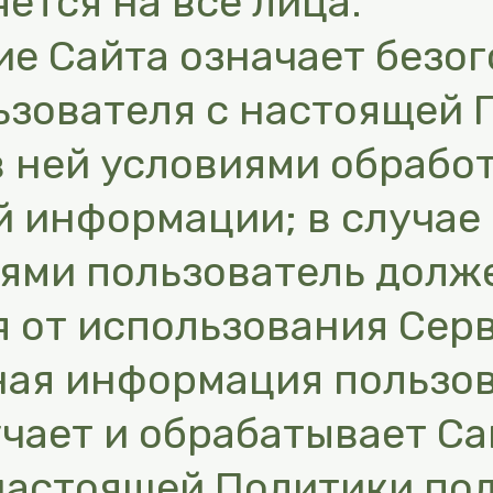
ется на все лица.
е Сайта означает безо
ьзователя с настоящей 
 ней условиями обработ
 информации; в случае 
ями пользователь долж
 от использования Сер
ная информация пользов
чает и обрабатывает Са
х настоящей Политики по