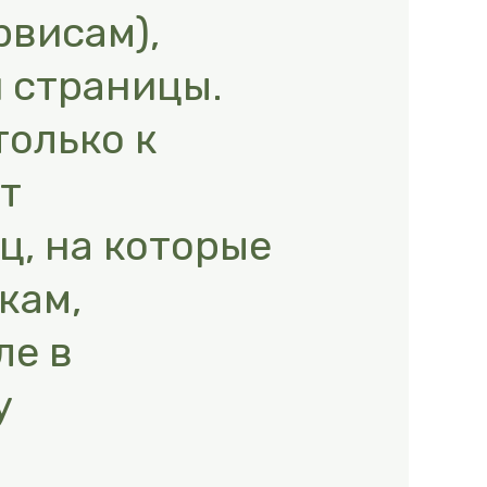
рвисам),
 страницы.
только к
ет
ц, на которые
кам,
ле в
у