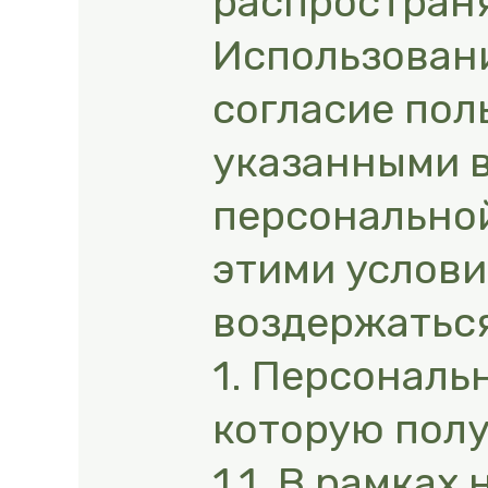
распространя
Использовани
согласие пол
указанными в
персональной
этими услови
воздержаться
1. Персональ
которую полу
1.1. В рамка