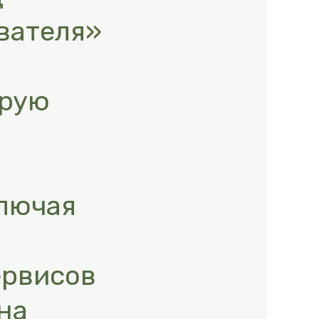
вателя»
орую
ключая
ервисов
на