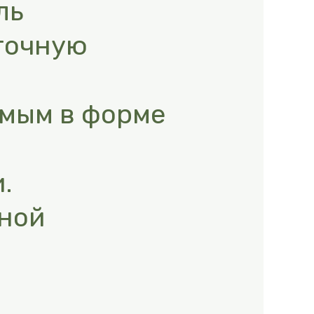
ль
точную
емым в форме
.
ьной